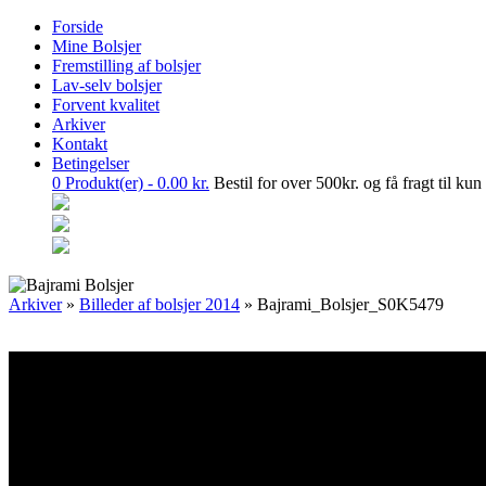
Forside
Mine Bolsjer
Fremstilling af bolsjer
Lav-selv bolsjer
Forvent kvalitet
Arkiver
Kontakt
Betingelser
0
Produkt(er) -
0.00
kr.
Bestil for over 500kr. og få fragt til kun
Arkiver
»
Billeder af bolsjer 2014
» Bajrami_Bolsjer_S0K5479