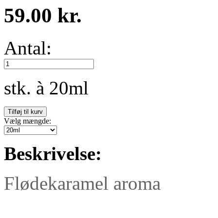
59.00 kr.
Antal:
stk. à 20ml
Vælg mængde:
Beskrivelse:
Flødekaramel aroma